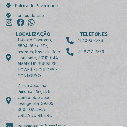
Politica de Privacidade
Termos de Uso
LOCALIZAÇÃO
TELEFONES
1. Av. do Contorno,
11 4003 7739
6594, 16º e 17º,
andares, Savassi, Belo
33 8717-7559
Horizonte, 30110-044 -
AMADEUS BUSINESS
TOWER - LOURDES -
CONTORNO
2. Rua Josefina
Pimenta, 257, sl. 5,
Centro, São João
Evangelista, 39705-
000 - GALERIA
ORLANDO RIBEIRO
edilpmonteiro@gmail.com